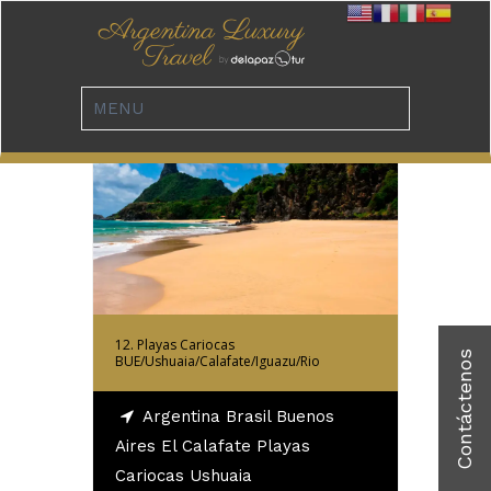
dese: 1.912 Dólares
Más Información
12. Playas Cariocas
BUE/Ushuaia/Calafate/Iguazu/Rio
Argentina Brasil Buenos
Aires El Calafate Playas
Cariocas Ushuaia