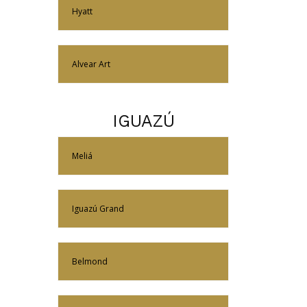
Más Información
Hyatt
Más Información
Alvear Art
IGUAZÚ
Más Información
Meliá
Más Información
Iguazú Grand
Más Información
Belmond