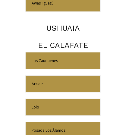
Más Información
Awasi Iguazú
USHUAIA
EL CALAFATE
Más Información
Los Cauquenes
Más Información
Arakur
Más Información
Eolo
Más Información
Posada Los Álamos