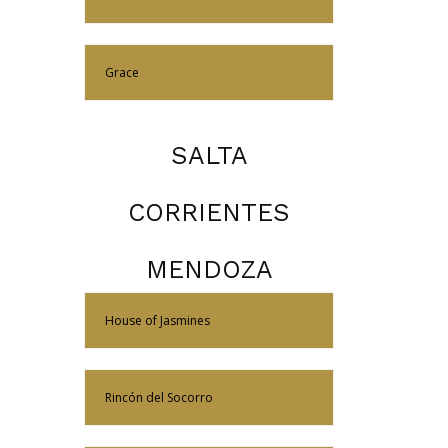
Más Información
Grace
SALTA
CORRIENTES
MENDOZA
Más Información
House of Jasmines
Más Información
Rincón del Socorro