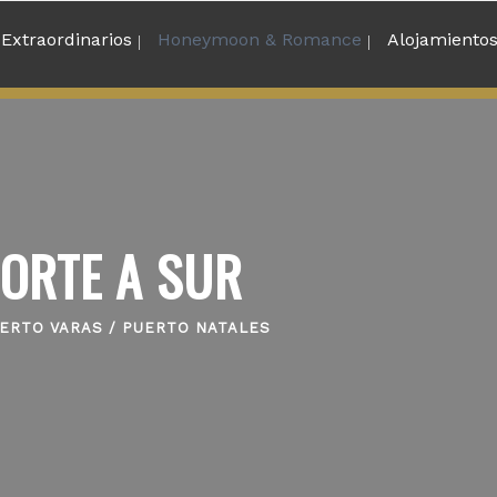
 Extraordinarios
Honeymoon & Romance
Alojamiento
NORTE A SUR
UERTO VARAS / PUERTO NATALES