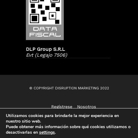
DLP Group S.R.L
Evt (Legajo 7506)
© COPYRIGHT DISRUPTION MARKETING 2022
Regístrese
Nosotros
Contáctenos
Utilizamos cookies para brindarle la mejor experiencia en
nuestro sitio web.
Puede obtener más información sobre qué cookies utilizamos o
desactivarlas en
settings
.