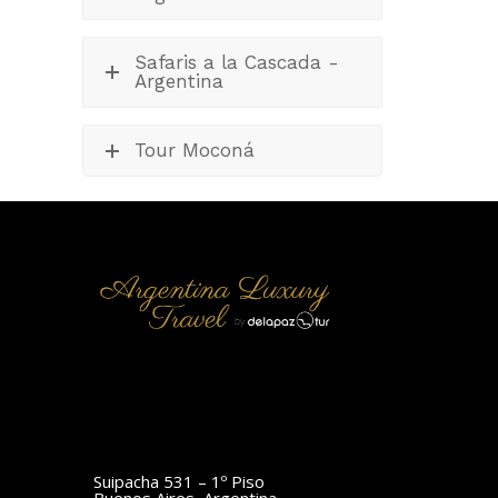
Safaris a la Cascada -
Argentina
Tour Moconá
Suipacha 531 – 1º Piso
Buenos Aires, Argentina