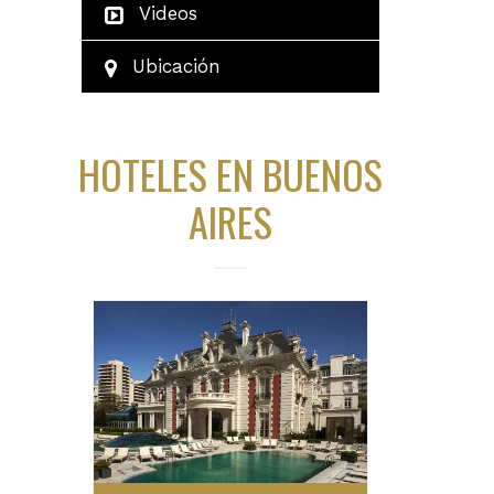
Videos
Ubicación
HOTELES EN BUENOS
AIRES
Más Información