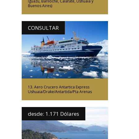
Iguazú, Bariloche, Calafate, Ushuaia y
Buenos Aires)
CONSULTAR
Más Información
13. Aero Crucero Antartica Express
Ushuaia/Drake/Antartida/Pta Arenas
desde: 1.171 Dólares