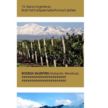
15. Raíces Argentinas
BUE/Tafi/Cafayate/Salta/Purma/Calafate
Más Información
BODEGA SALENTEIN
(Visitando: Mendoza)
#######################
#######################